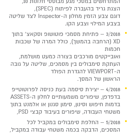
המתרחשים במסכי מגע מבוססי חלונות 10,
הצגת גריד בהעברה לפיתוח (SPEC),
דוגם צבע הזמין מחלון ה-Inspector לצד שליטה
בצבע המילוי וצבע הקו.
3/2018 – פתיחת מסמכי פוטושופ וסקאצ’ בתוך
XD (הרחבה בהמשך), כולל המרה של שכבות
חכמות
ואובייקטים מורכבים בצורה כמעט מושלמת,
העתקת סימבולים בין מסמכים, שליטה על גובה
ה-VIEWPORT להגדרת הפולד
הראשון של המסך.
4/2018 – יצירת סיסמה בעת כניסה לפרוטוטייפ
בדפדפן, שיפורים משמעותיים לחלון ה-ASSETS
בדמות חיפוש וסינון, סימון סגנון או אלמנט בתוך
משטחי העבודה, שיפורים בעיבוד קבצי PSD,
5/2018 – החלפת סימבולים במקביל לכל
המסכים, הדבקה בכמה משטחי עבודה במקביל,