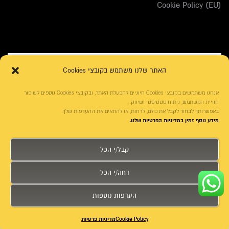
Cookie Policy (EU)
האתר שלנו משתמש בקובצי Cookies
אנחנו משתמשים בקובצי Cookies חיוניים להפעלת האתר, ובקובצי Cookies נוספים לשיפור
חוויית המשתמש, ניתוח סטטיסטי ושיווק.
באפשרותך לבחור לקבל את כולם, לדחות, או להתאים את ההעדפות שלך.
מידע נוסף זמין במדיניות הפרטיות שלנו.
עיצוב האתר:
ארז רזניקוב
|
עיצוב אתר : דיגיטאצ'
פונטים באתר:
אאא בית לטיפוגרפיה עברית
|
פונטביט
קבל/י הכל
קידום האתר:
משרד פרסום דיגיטלי
בניית אתרים:
בניית האתר: seolinks.co.il
דחה/י הכל
העדפות נוספות
חייג
דרכי הגעה
צור קשר
Cookie Policy
מדיניות פרטיות