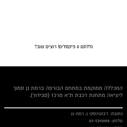
גללתם
0
פיקסלים! רוצים שוב?
המכללה ממוקמת במתחם הבורסה ברמת גן סמוך
ליציאה מתחנת רכבת ת"א מרכז (סבידור).
כתובת: ז'בוטינסקי 1, רמת-גן
טלפון:
03-5291888