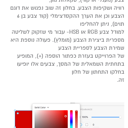
צבע (מעגלי או קווי), סקאלות גוון,
רוויה ושקיפות הצבע. בחלון זה שוב נפגוש את דוגם
הצבע וכן את הערך ההקסדצימלי (קוד צבע בן 6
תוים), ניתן להחליפו
למודל צבע RGB או HSB- עבור מי שזקוק לשליטה
מספרית ביצירת הצבע (מומלץ). פעולה נוספת היא
שמירת הצבע לספריית הצבע
של הפרוייקט בעזרת כפתור הוספה (+), המופיע
בתחתית השמאלית של המסך, צבעים אלו יופיעו
בחלקו התחתון של חלון
זה.