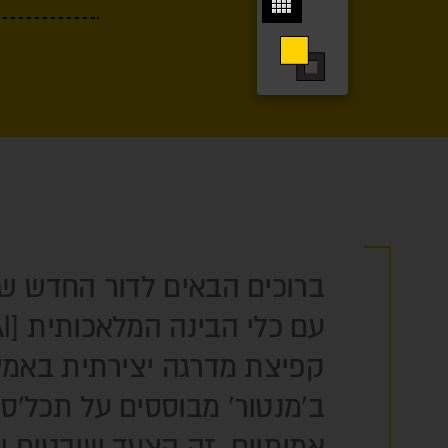
ברוכים הבאים לדור החדש ש
ב'מנטור' מבוססים על תכל'ס 