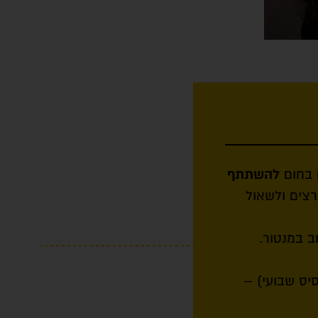
ם בחום
להשתתף
רצים ולשאול
ב במנטור.
סיס שבועי) –