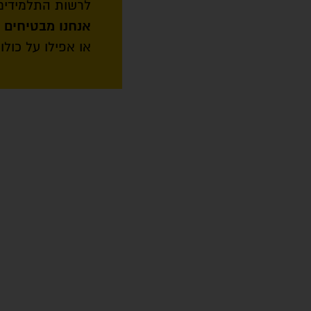
לרשות התלמידים 
אנחנו מבטיחים 100% הצלחה
או אפילו על כולו