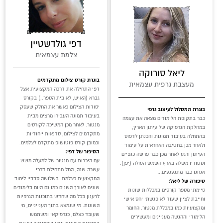
דפי גולדשטיין
צלמת עצמאית
ליאל סורוקה
בוגרת קורס צילום מתקדמים
מעצבת גרפית עצמאית
דפי התחילה את דרכה המקצועית אצל
גברא (האיש, לא בית הספר..) בקורס
יסודות הצילום כאשר את החלק שעסק
בוגרת המסלול לעיצוב גרפי
בעיבוד תמונה העבירו מרצים מבית
כבר בתקופת הלימודים מצאה את עצמה
מנטור. לאחר מכן המשיכה לקורסים
במחלקת הגרפיקה של עיתון הארץ,
מתקדמים לצילום, סדנאות ייחודיות
בהתחלה בעיבוד תמונות והכנתן לדפוס
וכמובן קורס פוטושופ מתקדם לצלמים.
ולאחר מכן בחטיבה האחראית על עימוד
הסיפור של דפי:
העיתון ורגע לאחר מכן כבר פרשה כנפיים
עם היכרות עם מנטור של למעלה משש
וסטודיו משלה בארץ השמש העולה (יפן).
עשרה שנה, החל מתחילת דרכי
אנחנו כבר מתגעגעים…
המקצועית כצלמת. בשלושה סבביי לימוד
סיפורה של ליאל:
שונים לאורך השנים כמו גם היום בלימודים
סיימתי מספר קורסים במכללות שונות
לרענון בכל מה שחדש בתוכנות הגרפיות
וחייבת לציין שעוד לא פגשתי יחס אישי
השונות. מי שנמצא בתוך הענייניים, מי
ומקצועיות כמו במכללת מנטור. החומר
שעובד כצלם, כגרפיקאי ומשתמש
הלימודי וההגשה מעניינים ומעשירים