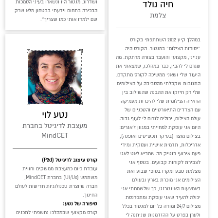
ושדרוג. מנטור היו ונשארו בעיני הסמכות
חיה גולד
הבכירה בתחום וידעתי בבטחון מלא שרק
צלמת
שם ילמדו אותי כמו שצריך״.
במהלך קיץ 2012 השתתפתי בקורס
״יסודות הצילום״ במנטור. הקורס היה
ענייני, מקצועי והועבר בצורה מרתקת. מה
שגרם לי להבין, כבר במהלכו, שמצאתי את
היעוד שלי ושאני ממשיכה לקורס מתקדם.
התגובות שקבלתי מהסביבה על הצילומים
שלי רק חיזקו את ההבנה שהשילוב בין
הראייה הצילומית שלי להיכרות מעמיקה
עם הצדדים התיאורטיים והטכניים של
נטע לוי
עולם הצילום, יכולים לגרום לי לעוף גבוה.
מעצבת לדיגיטל בחברת
היום אני עוסקת למחייתי במגוון ז׳אנרים:
MindCET
בצילום מוצר (בעיקר תכשיטים ואופנה),
אדריכלות, תדמית אישית ועסקית ומידי
פעם אירועי בוטיק מה שמביא לאט לאט
קורס עיצוב לדיגיטל (P2d)
לצבירת לקוחות קבועים. בנוסף אני
עובדת כיום כמעצבת ממשקים וחווית
מצלמת טבע ומקרו בסופי שבוע ואת
משתמש (Ui/Ux) בחברת MindCET,
הצילומים אני מוכרת בארץ ובעולם
חברה שיוצרת טכנולוגיות חדישות לעולם
באמצעות האינטרנט, כך שלשמחתי אני
החינוך.
יכולה להעיד שאני עוסקת ומתפרנסת
סיפורה של נטע:
מצילום 24/7 ומודה כל יום למנטור בכלל
קורס מקצועי שבמהלכו נחשפתי לתכנים
ולערן בפרט על ההזדמנות שניתנה לי