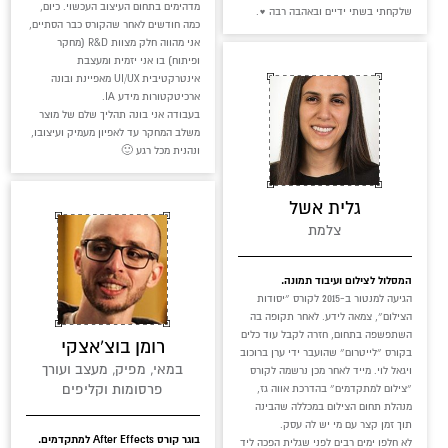
מדהימים בתחום העיצוב העכשוי. כיום,
שלקחתי בשתי ידיים ובאהבה רבה ♥.
כמה חודשים לאחר שהקורס כבר הסתיים,
אני מהווה חלק מצוות R&D (מחקר
ופיתוח) בו אני יזמית ומעצבת
אינטרקטיבית UI/UX מאפיינת ובונה
ארכיטקטורות מידע IA.
בעבודה אני בונה תהליך שלם של מוצר
משלב המחקר עד לאפיון מעמיק ועיצובו,
ונהנית מכל רגע 🙂
גלית אשל
צלמת
המסלול לצילום ועיבוד תמונה.
הגיעה למנטור ב-2015 לקורס ״יסודות
הצילום״, צמאה לידע. לאחר תקופה בה
השתפשפה בתחום, חזרה לקבל עוד כלים
רומן בוצ’אצקי
בקורס ״לייטרום״ שהועבר ידי ערן ברוכוב
במאי, מפיק, מעצב ועורך
ויגאל לוי. מייד לאחר מכן נרשמה לקורס
פרסומות וקליפים
״צילום למתקדמים״ בהדרכת אווה גז,
מנהלת תחום הצילום במכללה שהבינה
תוך זמן קצר עם מי יש לה עסק.
בוגר קורס After Effects למתקדמים.
לא חלפו ימים רבים לפני שגלית הפכה ליד