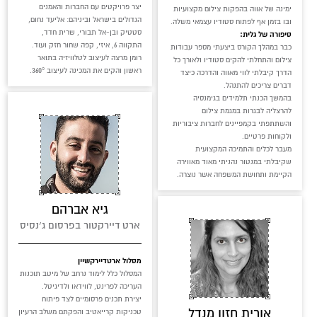
יצר פרויקטים עם החברות והאמנים
ימינה של אווה בהפקות צילום מקצועיות
הגדולים בישראל וביניהם: אליעד נחום,
ובו בזמן אף לפתוח סטודיו עצמאי משלה.
סטטיק ובן-אל תבורי, שרית חדד,
סיפורה של גלית:
התקווה 6, איזי, קפה שחור חזק ועוד.
כבר במהלך הקורס ביצעתי מספר עבודות
רומן מרצה לעיצוב לטלוויזיה בתואר
צילום והתחלתי להקים סטודיו ולאורך כל
ראשון והקים את המכינה לעיצוב 360°.
הדרך קיבלתי לווי מאווה והדרכה כיצד
דברים צריכים להתנהל.
בהמשך הכנתי תלמידים בגימנסיה
להרצליה לבגרות במגמת צילום
והשתתפתי בקמפיינים לחברות ציבוריות
ולקוחות פרטיים.
מעבר לכלים והתמיכה המקצועית
שקיבלתי במנטור נהניתי מאוד מאווירה
הקיימת ותחושת המשפחה אשר נוצרה.
גיא אברהם
ארט דיירקטור בפרסום ג׳נסיס
מסלול ארטדיירקשיין
המסלול כלל לימוד נרחב של מיטב תוכנות
העריכה לפרינט, לווידאו ולדיגיטל.
יצירת תכנים פרסומיים לצד פיתוח
אורית חזון מנדל
טכניקות קרייאטיב והפקתם משלב הרעיון