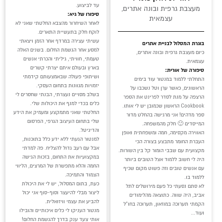
עד לביצוע.
מעצבת גרפית ובונה אתרים,
סיפורו של גיא:
עצמאית
לאחר השיחרור מהצבא החלטתי שאני לא
לוקח חלק בתעשיית התארים.
עשיתי עצירה במרדף אחר הזמן ויצאתי
בוגרת המסלול לבניית אתרים
למסע אחר הגשמת החלום. בשנים האלה
כיום מעצבת גרפית ובונה אתרים,
טעמתי, חוויתי, גיליתי והכרתי אנשים
עצמאית.
בארץ ובעולם איתם יצרתי קשרים
סיפורה של אורית:
ושיתופי פעולה שבאמצעותם קידמתי
התחלתי ללמוד במנטור עוד בימים
יזמויות מגוונות בתחום העסקי.
הראשונים, כאשר ערן וטל נשכבו על
בשלב מסויים נעצרתי, הבנתי שחסרים לי
הרצפה על מנת לסדר לפרינט את הספר
כלים בכדי למנף את היכולות שלי.
Cookbook הראשון שכמובן יש לי אותו.
החלטתי שאני מתמקצע ומעמיק את הידע
ספר מדהים! אני מרגישה בהחלט מדור
שלי בתחום העיצוב הגרפי, הפרסום
המייסדים 🙂 חלק מהמשפחה.
והדיגיטל.
האווירה מקסימה, חמה ומשפחתית ואופן
למנטור הגעתי ללא ידע כלל בתוכנות,
העברת החומר מתבצע בצורה הכי
אבל עם רעב גדול להצליח. פה למדתי
מקצועית עם שבבי הומור קל בין השורות.
במקצועיות את התחום, בזכות הגישה
היה לי חשוב ללמוד אצל הטובים ביותר
החמה והלא מתפשרת של המרצים, הליווי
עם אנשים טובים וזה פשוט מקום שכיף
הצמוד והתמיכה.
ללמוד בו.
כעת, בתום המסלול, יש לי את היכולת
לא סתם נסעתי כל פעם מירושלים לתל
ליצור מבלי להיעצר וסוף-סוף אני יכול
אביב, היה שווה. כתוצאה מהלימודים
להביע את עצמי וויזואלית.
הקמתי תערוכה במוזאון, תערוכה בחו"ל
מנטור העניקו לי כלים איכותיים והובילו
ועוד…
אותי צעד ענק בדרך להגשמת החלום!