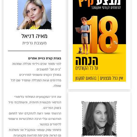
מאיה דניאל
מעצבת גרפית
בוגרת קורס בניית אתרים
לפני מספר שנים גיליתי מכללה שמהווה
"בית חם" למעצבים.
במהלך הקורס נחשפתי למדריכים
מדהימים וצוות המכללה שתמיד שם לכל
שאלה.
את דרכי המקצועית התחלתי בלימודי
הנדסאי תקשורת חזותית, והשתלבתי מיד
בשוק הפרינט.
הרגשתי שאני רוצה להתקדם יותר לתחום
האינטרנט ובלי הרבה התלבטויות נרשמתי
ללימודים במנטור.
פתחתי עסק עצמאי ובמקביל אני משלבת
גם הוראה ומקיימת סנדאות מקצועיות