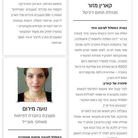
בתחום המיתוג, השיווק והגרפיקה.
קארין מזור
הקמתי את קהילת "מעצבים -מצליחים"
מנהלת תחום דיגיטל
המונה כ-200 מעצבים גרפיים מכל הארץ
לייעוץ, שיתופי פעולה, הקמת קבוצות
רכישה לעזרים וקורסים מקצועיים –
בוגרת המסלול לעיצוב גרפי
במטרה לחזק את מעמד המקצועי
החלה את דרכה בקורס עיצוב גרפי (זכורה
המעצבים בארץ וליצור איגוד תומך
בכינוי ״זינה המלכה הלוחמת״) והשתלבה,
ושיתופי.
עוד בתקופת הקורס בחברת זלנגו שהפך
מהר מאוד לבית. לאחר מספר שנים ולאחר
שהתקדמה לתפקיד מנהלת הסטודיו
בחברה, עברה למשרד הפרסום גיתם
BBDO וכיום מנהלת את מחלקת הדיגיטל
בחברה – אחיראית כלמה מהקמפיינים
המובילים בארץ.
סיפורה של קארין:
לפני קצת יותר מעשור החלטתי לעשות
הסבה מקצועית ונרשמתי למכללת מנטור
למסלול עיצוב גרפי (או בשמו המקורי
״מבצעים גרפיים״).
נועה מירום
במכללה ניתן למצוא סביבת לימודים
מעצבת בחברה לפיתוח
מרתקת, סגל מרצים מקצועי ואנושי ומנהל
משחקי מובייל
מכללה אחד (ערן בורוכוב) שנתן לי את
הדרייב ללכת על זה בכל הכוח ואף
התעקש ודאג לסדר לי ראיון עבודה ראשון
המסלול לעיצוב ופיתוח משחקים