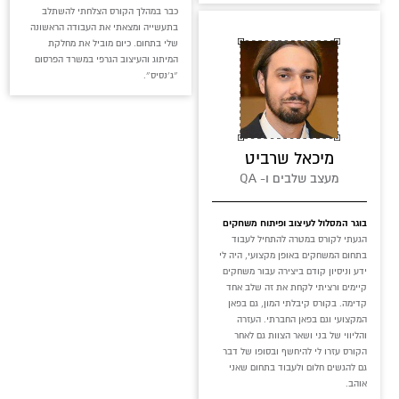
כבר במהלך הקורס הצלחתי להשתלב
בתעשייה ומצאתי את העבודה הראשונה
שלי בתחום. כיום מוביל את מחלקת
המיתוג והעיצוב הגרפי במשרד הפרסום
״ג׳נסיס״.
מיכאל שרביט
מעצב שלבים ו- QA
בוגר המסלול לעיצוב ופיתוח משחקים
הגעתי לקורס במטרה להתחיל לעבוד
בתחום המשחקים באופן מקצועי, היה לי
ידע וניסיון קודם ביצירה עבור משחקים
קיימים ורציתי לקחת את זה שלב אחד
קדימה. בקורס קיבלתי המון, גם בפאן
המקצועי וגם בפאן החברתי. העזרה
והליווי של בני ושאר הצוות גם לאחר
הקורס עזרו לי להיחשף ובסופו של דבר
גם להגשים חלום ולעבוד בתחום שאני
אוהב.