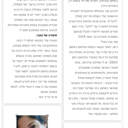
בתחום (WOW), למרות שהייתי באמת רק
ללא ספק ״הילדה הרעה״ של המסלול,
בתחילת הדרך.
הגיעה ללמוד במכללה כנערה חייכנית
הראיון עבר בהצלחה והתקבלתי לעבודה
ובעלת כשרון ייחודי לציור ומצאה את
הראשונה שלי בעולם ההייטק (אהלן
עצמה, כבר לקראת סופו של המסלול,
"זלנגו"!). ארבע שנים נפלאות כגרפיקאית
עובדת כמעצבת באחת החברות המובילות
ומנהלת הסטודיו של "זלנגו", מידי פעם
לעיצוב ופיתוח משחקים למובייל.
חוזרים למנטור ללימודי Flash (הפעם
סיפורה של נועה:
במסגרת החברה) הכי שווה EVER.
החוויה שלי במנטור תרמה לי רבות
ומה קרה מאז?
בפרסקטיבה שלי כלפי העולם שבחוץ,
כיום, לאחר כעשור בעולם הפרסום בתחום
באתי בתור ילדה שלא הבינה הרבה על
הדיגיטל (והיד עוד נטויה) אני מנהלת את
שוק משחקי המחשב בארץ ובעולם
מחלקת הדיגיטל במשרד הפרסום גיתם
ונפתחתי לתחומים שכלל לא ידעתי על
BBDO, יש לי מחלקה מדהימה, צוות
קיומם. התחלתי לצבור ביטחון, להכיר
סטודיו מוכשר שמורכב ממעצבים,
אנשים בתחום ולהתחבר לשאר חברי
מתכנתים, פלאשיסטים וביצועיסטים,
הצוות והמרצים המדהימים שבמנטור
מנהל סטודיו, מנהל לקוחות ומנהל
שבסופו של דבר רוצים להגיע לאותה
פרוייקטים – בקיצור הצוות הכי מקצועי
תוצאה כמו זו שאני כיוונתי אליה: לפתח
ומוכשר בתחום, כזה שמייצר קמפיינים
משחקי מחשב.
גדולים ללקוחות גדולים בזירה הדיגיטלית.
אז מי צריך יותר…
אז תחלמו. תאמינו שהכל אפשרי, תלכו על
זה בכל הכוח, אל תעשו חצי עבודה ואני
יודעת שמנטור תעזור לכם להגשים את
החלום – כמו במקרה שלי.