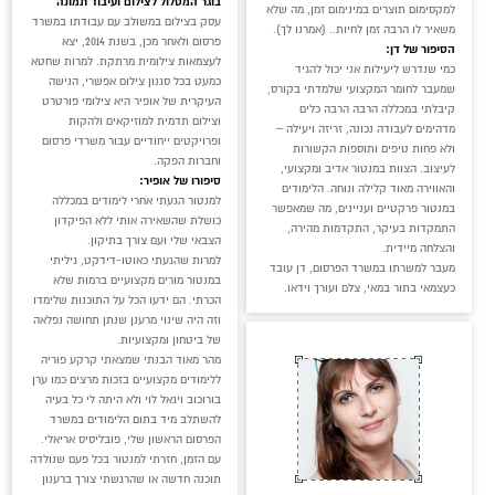
בוגר המסלול לצילום ועיבוד תמונה
למקסימום תוצרים במינימום זמן, מה שלא
עסק בצילום במשולב עם עבודתו במשרד
משאיר לו הרבה זמן לחיות.. (אמרנו לך).
פרסום ולאחר מכן, בשנת 2014, יצא
הסיפור של דן:
לעצמאות צילומית מרתקת. למרות שחטא
כמי שנדרש ליעילות אני יכול להגיד
כמעט בכל סגנון צילום אפשרי, הנישה
שמעבר לחומר המקצועי שלמדתי בקורס,
העיקרית של אופיר היא צילומי פורטרט
קיבלתי במכללה הרבה הרבה כלים
וצילום תדמית למוזיקאים ולהקות
מדהימים לעבודה נכונה, זריזה ויעילה –
ופרויקטים ייחודיים עבור משרדי פרסום
ולא פחות טיפים ותוספות הקשורות
וחברות הפקה.
לעיצוב. הצוות במנטור אדיב ומקצועי,
סיפורו של אופיר:
והאווירה מאוד קלילה ונוחה. הלימודים
למנטור הגעתי אחרי לימודים במכללה
במנטור פרקטיים ועניינים, מה שמאפשר
כושלת שהשאירה אותי ללא הפיקדון
התמקדות בעיקר, התקדמות מהירה,
הצבאי שלי ועם צורך בתיקון.
והצלחה מיידית.
למרות שהגעתי כאוטו-דידקט, גיליתי
מעבר למשרתו במשרד הפרסום, דן עובד
במנטור מורים מקצועיים ברמות שלא
כעצמאי בתור במאי, צלם ועורך וידאו.
הכרתי. הם ידעו הכל על התוכנות שלימדו
וזה היה שינוי מרענן שנתן תחושה נפלאה
של ביטחון ומקצועיות.
מהר מאוד הבנתי שמצאתי קרקע פוריה
ללימודים מקצועיים בזכות מרצים כמו ערן
בורוכוב ויגאל לוי ולא היתה לי כל בעיה
להשתלב מיד בתום הלימודים במשרד
הפרסום הראשון שלי, פובליסיס אריאלי.
עם הזמן, חזרתי למנטור בכל פעם שנולדה
תוכנה חדשה או שהרגשתי צורך ברענון