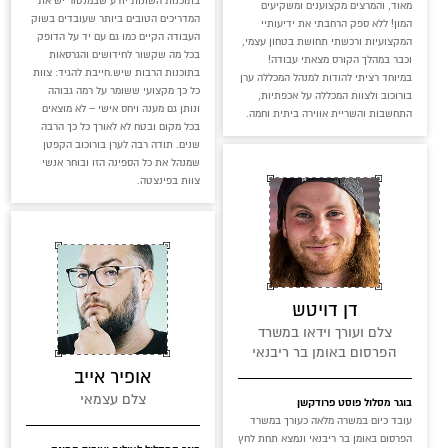
בתוכנות השונות יודע שבמנטור יש את
מאוד, והמרצים מקצוענים ומשקיעים
המדריכים הטובים ביותר שעובדים בשוק
המון! ללא ספק הרחבתי את ידיעותיי
העבודה הקיים כמו גם עם יד על הדופק
המקצועיות ורכשתי תחושת בטחון עצמי,
בכל מה שקשור לחידושים והגרסאות
וכבר במהלך הקורס מצאתי עבודה!
בתוכנות הרבות שיש.חייבת להגיד: צוות
במיוחד רציתי להודות למנהל המכללה ערן
כל כך מקצועי ששומר על רמה גבוהה
בורוכוב ולצוות המכללה על אכפתיות,
ונותן גם מענה ויחס אישי – לא מוצאים
התחשבות והשריית אווירה ביתית וחמה.
בכל מקום ובטח לא לאורך כל כך הרבה
שנים. תודה רבה לערן בורוכוב הקפטן
שמנהל את כל הספינה הזו ובוחר אנשי
צוות בפינצטה.
דן דויטש
צלם ועורך וידאו במשרד
הפרסום באומן בר ריבנאי
אופיר אייב
צלם עצמאי
בוגר מסלול פוסט פרודקשן
עובד כיום במשרה מלאה כעורך במשרד
הפרסום באומן בר ריבנאי ונמצא תחת לחץ