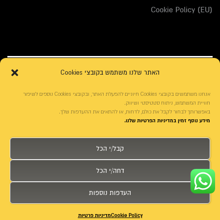
Cookie Policy (EU)
האתר שלנו משתמש בקובצי Cookies
אנחנו משתמשים בקובצי Cookies חיוניים להפעלת האתר, ובקובצי Cookies נוספים לשיפור
חוויית המשתמש, ניתוח סטטיסטי ושיווק.
באפשרותך לבחור לקבל את כולם, לדחות, או להתאים את ההעדפות שלך.
מידע נוסף זמין במדיניות הפרטיות שלנו.
עיצוב האתר:
ארז רזניקוב
|
עיצוב אתר : דיגיטאצ'
פונטים באתר:
אאא בית לטיפוגרפיה עברית
|
פונטביט
קבל/י הכל
קידום האתר:
משרד פרסום דיגיטלי
בניית אתרים:
בניית האתר: seolinks.co.il
דחה/י הכל
העדפות נוספות
חייג
דרכי הגעה
צור קשר
Cookie Policy
מדיניות פרטיות