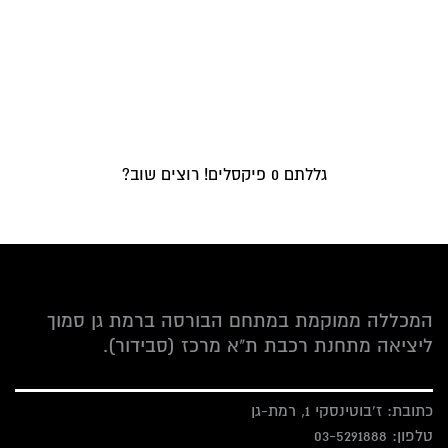
גללתם
0
פיקסלים! רוצים שוב?
המכללה ממוקמת במתחם הבורסה ברמת גן סמוך
ליציאה מתחנת רכבת ת"א מרכז (סבידור).
כתובת: ז'בוטינסקי 1, רמת-גן
טלפון:
03-5291888