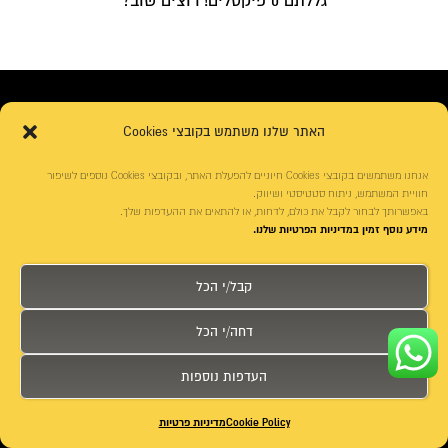
גללתם
0
פיקסלים! רוצים שוב?
האתר שלנו משתמש בקובצי Cookies
המכללה ממוקמת במתחם הבורסה ברמת גן סמוך
ליציאה מתחנת רכבת ת"א מרכז (סבידור).
אנחנו משתמשים בקובצי Cookies חיוניים להפעלת האתר, ובקובצי Cookies נוספים לשיפור
חוויית המשתמש, ניתוח סטטיסטי ושיווק.
באפשרותך לבחור לקבל את כולם, לדחות, או להתאים את ההעדפות שלך.
מידע נוסף זמין במדיניות הפרטיות שלנו.
כתובת: ז'בוטינסקי 1, רמת-גן
טלפון:
03-5291888
פקס:
03-5290526
קבל/י הכל
כתובת לדואר: ת.ד 3625 רמת גן 5213605
דחה/י הכל
העדפות נוספות
דוא"ל: office@mentor.co.il
חייג
דרכי הגעה
צור קשר
Cookie Policy
מדיניות פרטיות
שעות הפעילות המזכירות: