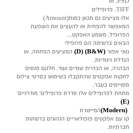
PSD‭
‭ ,‬
‬או
TIFF
‭ ‬.
פרופילים‭
(‬Amount‭)
‬אלו‭ ‬מציעים‭ ‬גם‭ ‬מכוון‭ ‬כמות‭
‬הפרופיל‭ ,‬משמע‭ ‬האפקט‭…‬
הבאים‭ ‬ברשימה‭ ‬הם‭ ‬פרופילי‭
‬‭
(‬D)
‬‭ ‬‭(‬B&W‭)
‬גווני‭ ‬אפור‭
‬הגדלת‭ ‬ניגודיות,‬
‬לחקות‭ ‬אפקטים‭ ‬שהתקבלו‭ ‬בשימוש‭ ‬בסרטי‭ ‬צילום‭
‬מסויימים‭ ‬בעבר‭.‬
מתחת‭ ‬לפרופילים‭ ‬אלו‭ ‬סדרת‭ ‬פרופילים‭ ‬‮'‬מודרניים‮'‬‭
(E)
‬‭(‬Modern‭)
‬
המיישרת‭
‬חברתיות‭.‬