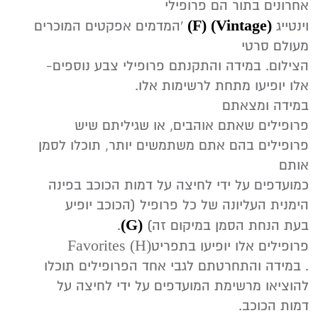
אחרונים‭ ‬בתור‭ ‬הם‭ ‬פרופילי‭
(‬F)‬‭
‬‭(‬Vintage‭)
‬וינטייג‮'‬‭
‬מעולם‭ ‬סרטי‭
אלו‭ ‬יופיעו‭ ‬מתחת‭ ‬לרשימות‭ ‬אלו‭.‬
במידה‭ ‬ומצאתם‭
‬אותם‭
‬הימנית‭ ‬העליונה‭ ‬של‭ ‬כל‭ ‬פרופיל‭ ‬(הכוכב‭ ‬יופיע‭
(‬G‭)
‬בעת‭ ‬הנחת‭ ‬הסמן‭ ‬במיקום‭ ‬זה)‭.
‬
Favorites‭
(H)
פרופילים‭ ‬אלו‭ ‬יופיעו‭ ‬בתפריט‭‬‬‭
‬להוציאו‭ ‬מרשימת‭ ‬המועדפים‭ ‬על‭ ‬ידי‭ ‬לחיצה‭ ‬על‭
‬דמות‭ ‬הכוכב‭.‬