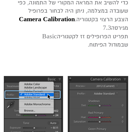
‬שעובדה‭ ‬במצלמה‭,‬ ניתן‭ ‬היה‭ ‬לבחור‭ ‬בפרופיל‭
Camera‭ ‬Calibration
‬הצבע‭ ‬הרצוי‭ ‬בקטגוריה‭‬.
‬7‭.‬3‭
מגירסה‭
Basic‭
‬תפריט‭ ‬הפרופילים‭ ‬זז‭ ‬לקטגוריה‭ ‬
‬‭‬שבמודול‭ ‬הפיתוח‭.‬