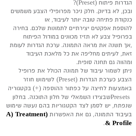
?(‬Preset‭)
‬הגדרות‭ ‬פיתוח‭
‬
‬כנקודת‭ ‬פתיחה‭ ‬טובה‭ ‬יותר‭ ‬לעיבוד‭,‬ או‭
‬בפרופיל‭ ‬צבע‭ ‬לא‭ ‬תזיז‭ ‬מכוונים‭ ‬במודול‭ ‬הפיתוח‭
‬זאת‭,‬ לעיתים‭ ‬מחליפה‭ ‬את‭ ‬כל‭ ‬מלאכת העיבוד‭
‬ומהווה‭ ‬גם‭ ‬תחנה‭ ‬סופית‭.‬
‬‭(‬Preset‭)
‬הצבע‭ ‬כערכת‭ ‬הגדרות‭
(‬‭+‬‭)
‬באמצעות‭ ‬לחיצה‭ ‬על‭ ‬כפתור‭ ‬ההוספה‭
Presets‭
‬Treatment‭
(A‭)‬‭
‬בעיבוד‭ ‬התמונה‭,‬ גם‭ ‬את‭ ‬האפשרות
‬&‭ ‬Profile
.