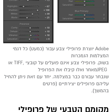
‬המצלמות‭ ‬הנמכרות‭
‬JPEG‭ ‬מאחר‭ ‬ואלו‭ ‬קיבלו‭ ‬את‭ ‬הפרופיל‭
‬עליהם‭ ‬פרופילים‭ ‬יצירתיים ‭)‬פרטים‭
‬בהמשך).
מקומם הטבעי של פרופילי