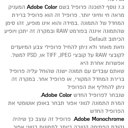
7.3 נוסף לתוכנה פרופיל בשם
Adobe Color
המעניק
מראה חי וחיוני יותר. פרופיל זה הוא פרופיל ברירת
המחדל של התמונה .במידה והוא אינו מופיע, זהו סימן
שהתמונה איננה בפורמט RAW ובמקרה זה יתכן ויופיע
הכיתוב Default
וזאת מאחר ולא ניתן להחיל פרופילי צבע המיועדים
לקובצי RAW על קובצי TIFF ,JPEG או, PSD למשל.
אפשרות אחרת היא
שאתם עובדים עם תמונה ישנה שהוחל עליה פרופיל
ברירת המחדל המקורי, או פרופיל אחר. במקרה זה
ניתן להחליף את הפרופיל
שנבחר לפרופיל החדש
Adobe Color
.
המרת התמונה לגווני אפור תבחר באופן אוטומטי את
הפרופיל החדש
Adobe Monochrome
. פרופיל זה עוצב כך שיהיה
נקודת הפתיחה הטובה ביותר לתמונות בגווני אפור.