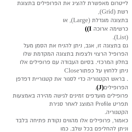
(‬Grid‭)
‬רשת ‬‭
‬‭‬,
(‬Large‭)‬‭
בתצוגה‭ ‬מוגדלת‭ ‬‭,
‬או‭
(‬I)‬‭
‬כרשימה‭ ‬ארוכה ‭
(List)
‬‭‬.
‬הפרופיל‭ ‬הרצוי‭ ‬ולצפות‭ ‬בתצוגה‭ ‬המקדמת‭ ‬שלו‭
Close‭
‬ניתן‭ ‬ללחוץ‭ ‬על‭ ‬כפתור‭‬
(‬J‭)
‬הפרופילים‭ .
‬תפריט‭ ‬Profile‭ ‬המוצג‭ ‬לאחר‭ ‬סגירת‭
‬הקטגוריה‭.‬
‬וניתן‭ ‬להחליפם‭ ‬בכל‭ ‬שלב‭.‬ כמו‭