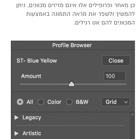
‬להמשיך‭ ‬ולשפר‭ ‬את‭ ‬מראה‭ ‬התמונה‭ ‬באמצעות‭
‬המכוונים‭ ‬להם‭ ‬אנו‭ ‬רגילים‭.‬