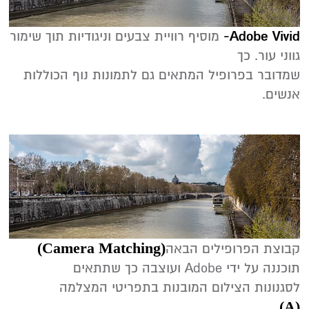
Adobe Vivid-
מוסיף רוויית צבעים וניגודיות תוך שימור
גווני עור. כך
שמדובר בפרופיל המתאים גם לתמונות נוף הכוללות
אנשים.
(‬Camera Matching‭)‬‭
קבוצת‭ ‬הפרופילים‭ ‬הבאה‭
‬‭
‬לסגנונות‭ ‬הצילום‭ ‬המובנות‭ ‬בתפריטי‭ ‬המצלמה‭
(‬A‭)‬‭
‬‭.