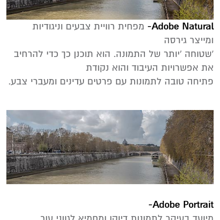
Adobe Natural-
‬ומייצר‭ ‬גירסה‭
‬את‭ ‬אפשרויות‭ ‬העיבוד‭ ‬והוא‭ ‬נקודת‭
‬פתיחה‭ ‬טובה‭ ‬לתמונות‭ ‬עם‭ ‬פרטים‭ ‬עדינים‭ ‬ומעברי‭ ‬צבע‭.‬
Adobe Portrait-
מיועד בעיקר לתמונות דיוקן ומחמיא לגווני עור.