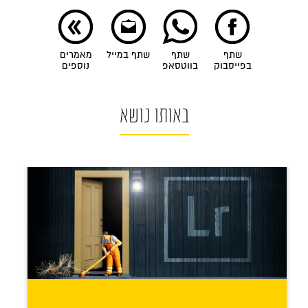
שתף
שתף
שתף במייל
מאמרים
בפייסבוק
בווטסאפ
נוספים
באותו נושא