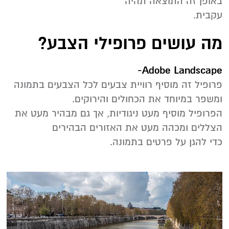
באופן זה התוצאה תהיה
עקבית.
מה עושים פרופילי הצבע?
Adobe Landscape-
‬ומשפר‭ ‬במיוחד‭ ‬את‭ ‬הכחולים‭ ‬והירוקים‭.‬
‬הצללים‭ ‬ומכהה‭ ‬מעט‭ ‬את‭ ‬האזורים‭ ‬הבהירים‭
‬כדי‭ ‬להגן‭ ‬על‭ ‬פרטים‭ ‬בתמונה‭‬.