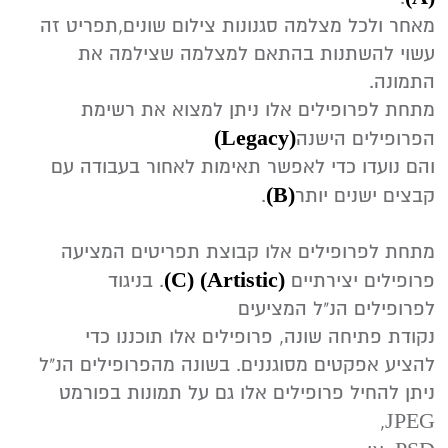
‬עשוי‭ ‬להשתנות‭ ‬בהתאם‭ ‬למצלמה‭ ‬שצילמה‭ ‬את‭
‬התמונה‭.‬
‬‭(‬Legacy‭)‬‭
‬הפרופילים‭ ‬הישנה‭
(‬B‭)
‬קבצים‭ ‬ישנים‭ ‬יותר‭ .
(‬C‭)‬‭
‬‭(‬Artistic‭)
‬פרופילים‭ ‬יצירתיים‭ ‬‭.
‬לפרופילים‭ ‬הנ"ל‭ ‬המציעים‭
‬להציע‭ ‬אפקטים‭ ‬מסוגננים‭.‬ בשונה‭ ‬מהפרופילים‭ ‬הנ"ל‭
JPEG
‬,