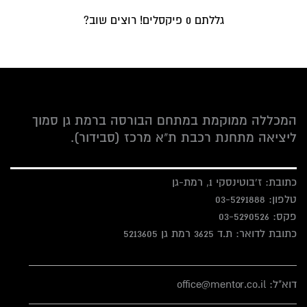
גללתם
0
פיקסלים! רוצים שוב?
המכללה ממוקמת במתחם הבורסה ברמת גן סמוך
ליציאה מתחנת רכבת ת"א מרכז (סבידור).
כתובת: ז'בוטינסקי 1, רמת-גן
טלפון:
03-5291888
פקס:
03-5290526
כתובת לדואר: ת.ד 3625 רמת גן 5213605
דוא"ל: office@mentor.co.il