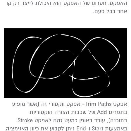
האפקט. חסרונו של האפקט הוא היכולת לייצר רק קו
אחד בכל פעם.
אפקט Trim Paths- אפקט ווקטורי זה (אשר מופיע
בתפריט Add של שכבות הצורה הוקטוריות
בתוכנה), עובד באופן כמעט זהה לאפקט Stroke.
באמצעות Start ו-End ניתן לקבוע את כיוון האנימציה.