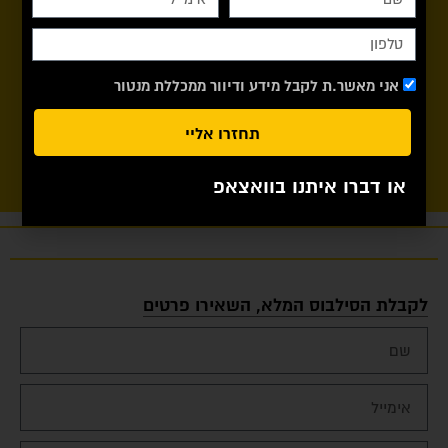
המחלקות.
ניתן לתרגל במכללה בימים א-ה בכל שעות היום – ללא כל
מגבלה.
אני מאשר.ת לקבל מידע ודיוור ממכללת מנטור
אנחנו מבטיחים 100% הצלחה –
אם מסיבה כלשהי תרצו
לחזור על חלק מהקורס או אפילו על כולו – אין כל
תחזרו אליי
בעיה, תוכלו לחזור על כל הקורס חינם ללא כל תוספת תשלום!
או דברו איתנו בוואצאפ
לקבלת הסילבוס המלא, השאירו פרטים