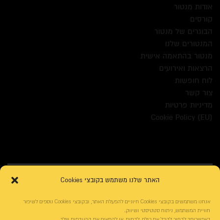
אודות מנטור
קורסים
הבוגרים של מנטור
המנטורים שלנו
מנטור בהתאמה אישית
הרצאות ואירועים
לוח חופשות
צור קשר
מדיניות פרטיות
Cookie Policy (EU)
האתר שלנו משתמש בקובצי Cookies
אנחנו משתמשים בקובצי Cookies חיוניים להפעלת האתר, ובקובצי Cookies נוספים לשיפור
חוויית המשתמש, ניתוח סטטיסטי ושיווק.
באפשרותך לבחור לקבל את כולם, לדחות, או להתאים את ההעדפות שלך.