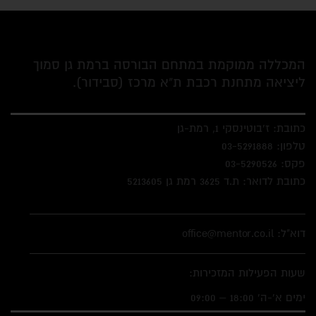
המכללה ממוקמת במתחם הבורסה ברמת גן סמוך
ליציאה מתחנת רכבת ת"א מרכז (סבידור).
כתובת: ז'בוטינסקי 1, רמת-גן
טלפון:
03-5291888
פקס:
03-5290526
כתובת לדואר: ת.ד 3625 רמת גן 5213605
דוא"ל: office@mentor.co.il
שעות הפעילות המזכירות:
ימים א'-ה' 18:00 – 09:00