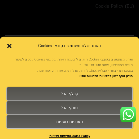
Cookie Policy (EU)
האתר שלנו משתמש בקובצי Cookies
אנחנו משתמשים בקובצי Cookies חיוניים להפעלת האתר, ובקובצי Cookies נוספים לשיפור
חוויית המשתמש, ניתוח סטטיסטי ושיווק.
באפשרותך לבחור לקבל את כולם, לדחות, או להתאים את ההעדפות שלך.
מידע נוסף זמין במדיניות הפרטיות שלנו.
עיצוב האתר:
ארז רזניקוב
|
עיצוב אתר : דיגיטאצ'
פונטים באתר:
אאא בית לטיפוגרפיה עברית
|
פונטביט
קבל/י הכל
קידום האתר:
משרד פרסום דיגיטלי
בניית אתרים:
בניית האתר: seolinks.co.il
דחה/י הכל
העדפות נוספות
חייג
דרכי הגעה
צור קשר
Cookie Policy
מדיניות פרטיות