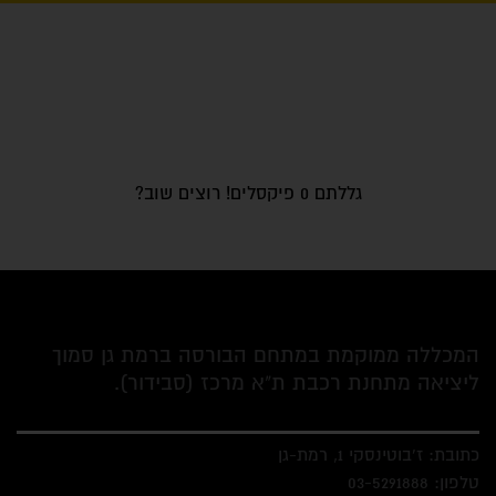
גללתם
0
פיקסלים! רוצים שוב?
המכללה ממוקמת במתחם הבורסה ברמת גן סמוך
ליציאה מתחנת רכבת ת"א מרכז (סבידור).
כתובת: ז'בוטינסקי 1, רמת-גן
טלפון:
03-5291888