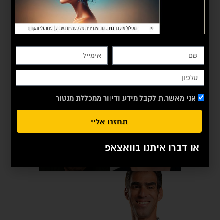
אני מאשר.ת לקבל מידע ודיוור ממכללת מנטור
תחזרו אליי
או דברו איתנו בוואצאפ
מנהל חנויות ואופרציות
eCommerce, אסטרטג
דיגיטל, מנהל קמפיינים
ותיק ויועץ לחברות הגדולות
במשק ולקמפיינים