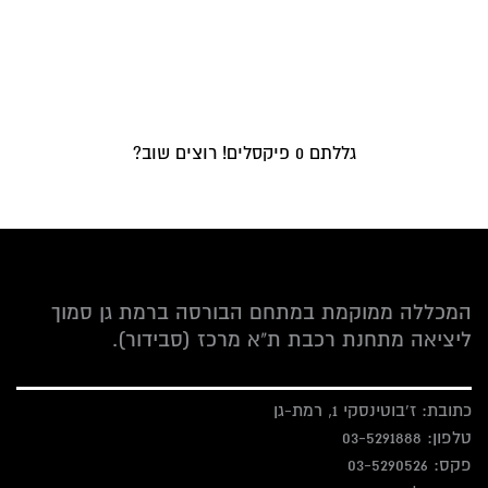
גללתם
0
פיקסלים! רוצים שוב?
המכללה ממוקמת במתחם הבורסה ברמת גן סמוך
ליציאה מתחנת רכבת ת"א מרכז (סבידור).
כתובת: ז'בוטינסקי 1, רמת-גן
טלפון:
03-5291888
פקס:
03-5290526