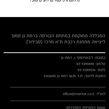
גללתם
0
פיקסלים! רוצים שוב?
המכללה ממוקמת במתחם הבורסה ברמת גן סמוך
ליציאה מתחנת רכבת ת"א מרכז (סבידור).
כתובת: ז'בוטינסקי 1, רמת-גן
טלפון:
03-5291888
פקס:
03-5290526
כתובת לדואר: ת.ד 3625 רמת גן 5213605
דוא"ל: office@mentor.co.il
שעות הפעילות המזכירות: