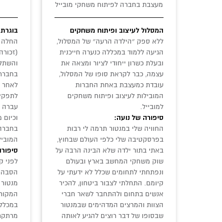
מעצבת בחברה לפיתוח משחקי מובייל
המסלול לעיצוב ופיתוח משחקים
בוגרת 
ללא ספק ״הילדה הרעה״ של המסלול,
החלה א
הגיעה ללמוד במכללה כנערה חייכנית
(זכורה
ובעלת כשרון ייחודי לציור ומצאה את
והשתלב
עצמה, כבר לקראת סופו של המסלול,
בחברת 
עובדת כמעצבת באחת החברות
לאחר 
המובילות לעיצוב ופיתוח משחקים
לתפקיד
למובייל.
סיפורה של נועה:
וכיום 
החוויה שלי במנטור תרמה לי רבות
בחברה 
בפרסקטיבה שלי כלפי העולם שבחוץ,
המוביל
באתי בתור ילדה שלא הבינה הרבה על
סיפורה
שוק משחקי המחשב בארץ ובעולם
לפני ק
ונפתחתי לתחומים שכלל לא ידעתי על
הסבה מ
קיומם. התחלתי לצבור ביטחון, להכיר
מנטור 
אנשים בתחום ולהתחבר לשאר חברי
המקורי
הצוות והמרצים המדהימים שבמנטור
במכללה
שבסופו של דבר רוצים להגיע לאותה
מרתקת,