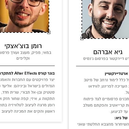
רומן בוצ’אצקי
גיא אברהם
במאי, מפיק, מעצב ועורך פרסומ
וקליפים
ט דיירקטור בפרסום ג׳נסיס
בוגר קורס After Effects למתקדמים.
ארטדיירקשיין
יצר פרויקטים עם החברות והאמני
 כלל לימוד נרחב של מיטב
הגדולים בישראל וביניהם: אליעד נ
 העריכה לפרינט, לווידאו
סטטיק ובן-אל תבורי, שרית חדד,
ל.
התקווה 6, איזי, קפה שחור חזק ועוד.
תכנים פרסומיים לצד פיתוח
רומן מרצה לעיצוב לטלוויזיה בתו
ת קרייאטיב והפקתם משלב
ראשון והקים את המכינה לעיצוב 360°.
 עד לביצוע.
 של גיא:
השיחרור מהצבא החלטתי שאני