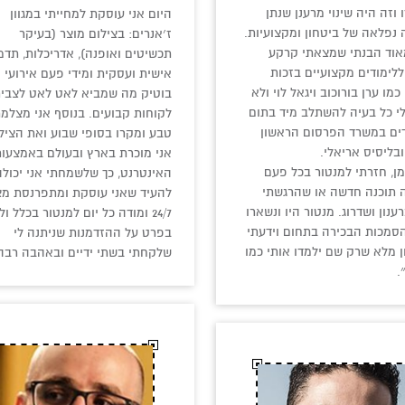
 וזה היה שינוי מרענן שנתן
היום אני עוסקת למחייתי במגוון
נפלאה של ביטחון ומקצועיות.
ז׳אנרים: בצילום מוצר (בעיקר
וד הבנתי שמצאתי קרקע
תכשיטים ואופנה), אדריכלות, תדמ
ללימודים מקצועיים בזכות
אישית ועסקית ומידי פעם אירועי
מו ערן בורוכוב ויגאל לוי ולא
בוטיק מה שמביא לאט לאט לצבי
י כל בעיה להשתלב מיד בתום
לקוחות קבועים. בנוסף אני מצלמ
ים במשרד הפרסום הראשון
טבע ומקרו בסופי שבוע ואת הציל
ובליסיס אריאלי.
אני מוכרת בארץ ובעולם באמצעו
ן, חזרתי למנטור בכל פעם
האינטרנט, כך שלשמחתי אני יכולה
 תוכנה חדשה או שהרגשתי
להעיד שאני עוסקת ומתפרנסת מצ
ענון ושדרוג. מנטור היו ונשארו
24/7 ומודה כל יום למנטור בכלל ול
הסמכות הבכירה בתחום וידעתי
בפרט על ההזדמנות שניתנה לי
 מלא שרק שם ילמדו אותי כמו
שלקחתי בשתי ידיים ובאהבה רבה
.