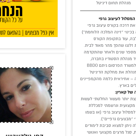
מנהלת תחום דיגיטל
המסלול לעיצוב גרפי
ת דרכה בקורס עיצוב גרפי
 בכינוי ״זינה המלכה הלוחמת״)
ה, עוד בתקופת הקורס
זלנגו שהפך מהר מאוד לבית.
מספר שנים ולאחר שהתקדמה
 מנהלת הסטודיו בחברה,
עברה למשרד הפרסום גיתם BBDO
מנהלת את מחלקת הדיגיטל
– אחיראית כלמה מהקמפיינים
ים בארץ.
 של קארין:
צת יותר מעשור החלטתי לעשות
קצועית ונרשמתי למכללת
למסלול עיצוב גרפי (או בשמו
 ״מבצעים גרפיים״).
 ניתן למצוא סביבת לימודים
 סגל מרצים מקצועי ואנושי