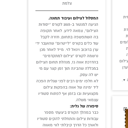
צלמת
ית
המסלול לצילום ועיבוד תמונה.
הגיעה למנטור ב-2015 לקורס ״יסודות
רת
הצילום״, צמאה לידע. לאחר תקופה
ת
בה השתפשפה בתחום, חזרה לקבל
ומים
עוד כלים בקורס ״לייטרום״ שהועבר ידי
ת
ערן ברוכוב ויגאל לוי. מייד לאחר מכן
נרשמה לקורס ״צילום למתקדמים״
ילום
בהדרכת אווה גז, מנהלת תחום הצילום
ערן
במכללה שהבינה תוך זמן קצר עם מי
יש לה עסק.
 ♥.
לא חלפו ימים רבים לפני שגלית הפכה
ליד ימינה של אווה בהפקות צילום
מקצועיות ובו בזמן אף לפתוח סטודיו
עצמאי משלה.
סיפורה של גלית:
כבר במהלך הקורס ביצעתי מספר
עבודות צילום והתחלתי להקים סטודיו
ולאורך כל הדרך קיבלתי לווי מאווה