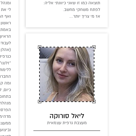
תוצאה כמו זו שאני כיוונתי אליה:
ומנהל 
לפתח משחקי מחשב.
לי את 
אז מי צריך יותר…
ואף הת
באמת ר
הראיון
לעבודה
(אהלן 
כגרפיק
"זלנגו
החברה) ה
ומה קר
כיום, 
בתחום 
מנהלת
ליאל סורוקה
מדהימה
מעצבת גרפית עצמאית
ממעצבי
וביצוע