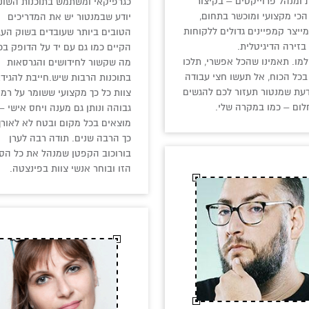
 ומנהל פרוייקטים – בקיצור
כגרפיקאי ומשתמש בתוכנות השונ
הכי מקצועי ומוכשר בתחום,
יודע שבמנטור יש את המדריכים
ייצר קמפיינים גדולים ללקוחות
הטובים ביותר שעובדים בשוק העב
 בזירה הדיגיטלית.
הקיים כמו גם עם יד על הדופק בכ
מו. תאמינו שהכל אפשרי, תלכו
מה שקשור לחידושים והגרסאות
בכל הכוח, אל תעשו חצי עבודה
בתוכנות הרבות שיש.חייבת להגיד:
ודעת שמנטור תעזור לכם להגשים
צוות כל כך מקצועי ששומר על רמ
ום – כמו במקרה שלי.
גבוהה ונותן גם מענה ויחס אישי –
מוצאים בכל מקום ובטח לא לאורך
כך הרבה שנים. תודה רבה לערן
בורוכוב הקפטן שמנהל את כל הס
הזו ובוחר אנשי צוות בפינצטה.