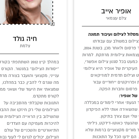
אופיר אייב
צלם עצמאי
מסלול לצילום ועיבוד תמונה
חיה גולד
ילום במשולב עם עבודתו
צלמת
במשרד פרסום ולאחר מכן, בשנת 2014,
צמאות צילומית מרתקת. למרות
מעט בכל סגנון צילום אפשרי,
במהלך קיץ 2012 השתתפתי בקור
העיקרית של אופיר היא צילומי
״יסודות הצילום״ במנטור. הקורס 
 וצילום תדמית למוזיקאים
ענייני, מקצועי והועבר בצורה מרת
 ופרויקטים ייחודיים עבור
מה שגרם לי להבין, כבר במהלכו,
פרסום וחברות הפקה.
שמצאתי את היעוד שלי ושאני ממ
 של אופיר:
לקורס מתקדם.
 הגעתי אחרי לימודים במכללה
התגובות שקבלתי מהסביבה על
שהשאירה אותי ללא הפיקדון
הצילומים שלי רק חיזקו את ההבנ
שלי ועם צורך בתיקון.
שהשילוב בין הראייה הצילומית של
שהגעתי כאוטו-דידקט, גיליתי
להיכרות מעמיקה עם הצדדים
 מורים מקצועיים ברמות שלא
התיאורטיים והטכניים של עולם
 הם ידעו הכל על התוכנות
הצילום, יכולים לגרום לי לעוף גבוה