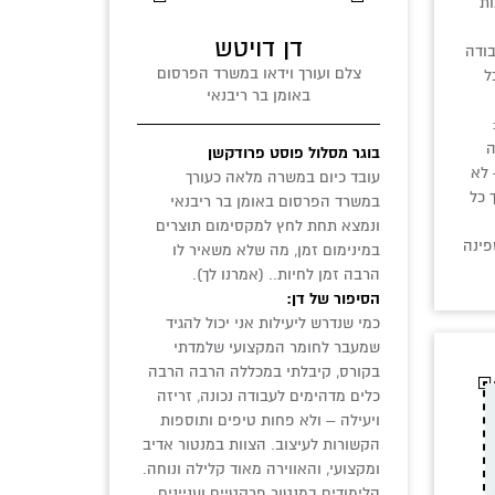
ות
דן דויטש
ודה
צלם ועורך וידאו במשרד הפרסום
ל
באומן בר ריבנאי
ה
בוגר מסלול פוסט פרודקשן
 לא
עובד כיום במשרה מלאה כעורך
 כל
במשרד הפרסום באומן בר ריבנאי
ונמצא תחת לחץ למקסימום תוצרים
פינה
במינימום זמן, מה שלא משאיר לו
הרבה זמן לחיות.. (אמרנו לך).
הסיפור של דן:
כמי שנדרש ליעילות אני יכול להגיד
שמעבר לחומר המקצועי שלמדתי
בקורס, קיבלתי במכללה הרבה הרבה
כלים מדהימים לעבודה נכונה, זריזה
ויעילה – ולא פחות טיפים ותוספות
הקשורות לעיצוב. הצוות במנטור אדיב
ומקצועי, והאווירה מאוד קלילה ונוחה.
הלימודים במנטור פרקטיים ועניינים,