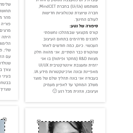
שלימדו
משתמש (Ui/Ux) בחברת MindCET,
תחושה 
חברה שיוצרת טכנולוגיות חדישות
מהר מא
לעולם החינוך.
פוריה 
סיפורה של נטע:
מרצים כ
קורס מקצועי שבמהלכו נחשפתי
היתה ל
לתכנים מדהימים בתחום העיצוב
הלימוד
העכשוי. כיום, כמה חודשים לאחר
שלי, פ
שהקורס כבר הסתיים, אני מהווה חלק
עם הזמ
מצוות R&D (מחקר ופיתוח) בו אני
שנולדה
יזמית ומעצבת אינטרקטיבית UI/UX
צורך בר
מאפיינת ובונה ארכיטקטורות מידע IA.
בעיני 
בעבודה אני בונה תהליך שלם של מוצר
בבטחון
משלב המחקר עד לאפיון מעמיק
שצריך״
ועיצובו, ונהנית מכל רגע 🙂