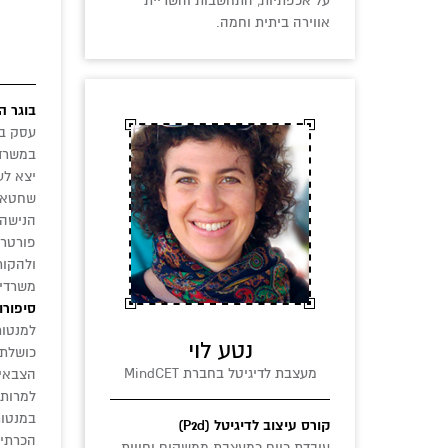
על אכפתיות, התחשבות והשריית
אווירה ביתית וחמה.
בוגר ה
עסק בצ
יצא לע
שחטא כ
הנישה 
פורטרט
ולהקות
משרדי 
סיפורו
למנטור
נטע לוי
כושלת 
מעצבת לדיגיטל בחברת MindCET
הצבאי 
למרות 
במנטור
קורס עיצוב לדיגיטל (P2d)
הכרתי.
עובדת כיום כמעצבת ממשקים וחווית