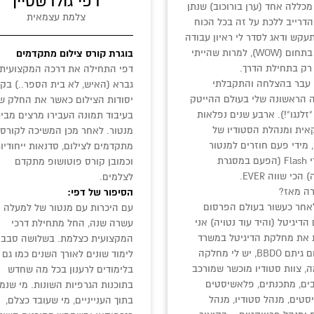
דפי גולדשטיין
מכללה אחד (ערן בורוכוב) שנתן
צלמת עצמאית
הדרייב ללכת על זה בכל הכוח
עקש ודאג לסדר לי ראיון עבודה
ראשון בתחום (WOW), למרות שהייתי
בוגרת קורס צילום מתקדמים
ק בתחילת הדרך.
דפי התחילה את דרכה המקצועית
 עבר בהצלחה והתקבלתי
גברא (האיש, לא בית הספר..) בק
 הראשונה שלי בעולם ההייטק
יסודות הצילום כאשר את החלק 
"זלנגו"!). ארבע שנים נפלאות
בעיבוד תמונה העבירו מרצים מבי
אית ומנהלת הסטודיו של
מנטור. לאחר מכן המשיכה לקורסי
", מידי פעם חוזרים למנטור
מתקדמים לצילום, סדנאות ייחודיו
ללימודי Flash (הפעם במסגרת
וכמובן קורס פוטושופ מתקדם
כי שווה EVER.
לצלמים.
ה מאז?
הסיפור של דפי:
לאחר כעשור בעולם הפרסום
עם היכרות עם מנטור של למעלה 
הדיגיטל (והיד עוד נטויה) אני
עשרה שנה, החל מתחילת דרכי
 את מחלקת הדיגיטל במשרד
המקצועית כצלמת. בשלושה סבביי
הפרסום גיתם BBDO, יש לי מחלקה
לימוד שונים לאורך השנים כמו גם 
, צוות סטודיו מוכשר שמורכב
בלימודים לרענון בכל מה שחדש
ם, מתכנתים, פלאשיסטים
בתוכנות הגרפיות השונות. מי שנמ
יסטים, מנהל סטודיו, מנהל
בתוך הענייניים, מי שעובד כצלם,